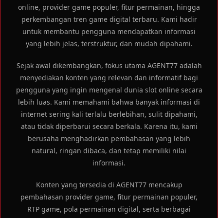
online, provider game populer, fitur permainan, hingga
perkembangan tren game digital terbaru. Kami hadir
untuk membantu pengguna mendapatkan informasi
yang lebih jelas, terstruktur, dan mudah dipahami.
Sejak awal dikembangkan, fokus utama AGENT77 adalah
menyediakan konten yang relevan dan informatif bagi
pengguna yang ingin mengenal dunia slot online secara
lebih luas. Kami memahami bahwa banyak informasi di
internet sering kali terlalu berlebihan, sulit dipahami,
atau tidak diperbarui secara berkala. Karena itu, kami
berusaha menghadirkan pembahasan yang lebih
natural, ringan dibaca, dan tetap memiliki nilai
informasi.
Konten yang tersedia di AGENT77 mencakup
pembahasan provider game, fitur permainan populer,
RTP game, pola permainan digital, serta berbagai