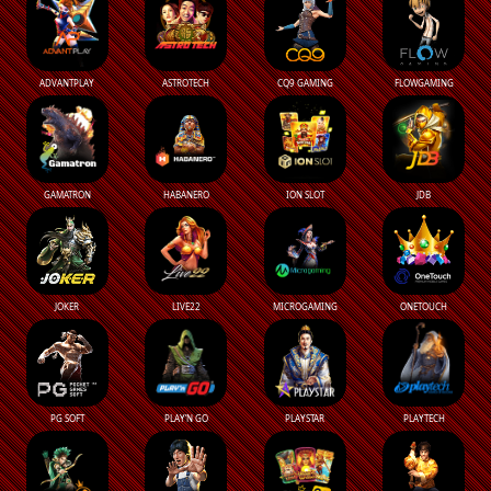
ADVANTPLAY
ASTROTECH
CQ9 GAMING
FLOWGAMING
GAMATRON
HABANERO
ION SLOT
JDB
JOKER
LIVE22
MICROGAMING
ONETOUCH
PG SOFT
PLAY’N GO
PLAYSTAR
PLAYTECH