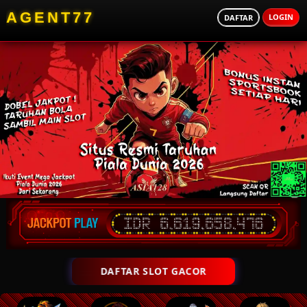
AGENT77
LOGIN
DAFTAR
DAFTAR SLOT GACOR