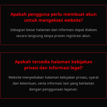
Apakah pengguna perlu membuat akun
untuk mengakses website?
Sebagian besar halaman dan informasi dapat diakses
secara langsung tanpa proses registrasi akun.
Apakah tersedia halaman kebijakan
privasi dan informasi legal?
Website menyediakan halaman kebijakan privasi, syarat
dan ketentuan, serta informasi lain yang berkaitan
dengan penggunaan layanan.